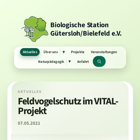
Biologische Station
Gütersloh/Bielefeld e.V.
Aktuelles
Über uns
Projekte
Veranstaltungen
▾
Untermenü
öffnen
Naturpädagogik
Anfahrt
▾
Untermenü
Suchbegriff
öffnen
AKTUELLES
Feldvogelschutz im VITAL-
Projekt
07.05.2021