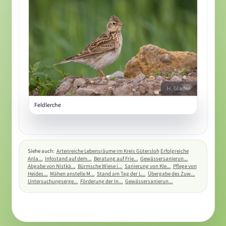
H. Glader
Feldlerche
Siehe auch:
Artenreiche Lebensräume im Kreis Gütersloh
Erfolgreiche
Anla...
Infostand auf dem...
Beratung auf Frie...
Gewässersanierun...
Abgabe von Nistkä...
Bürmsche Wiese i...
Sanierung von Kle...
Pflege von
Heides...
Mähen anstelle M...
Stand am Tag der L...
Übergabe des Zuw...
Untersuchungserge...
Förderung der In...
Gewässersanierun...