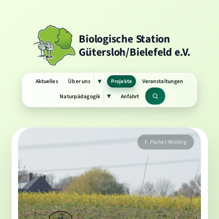
Biologische Station
Gütersloh/Bielefeld e.V.
Aktuelles
Über uns
Projekte
Veranstaltungen
▾
Untermenü
öffnen
Naturpädagogik
Anfahrt
▾
Untermenü
Suchbegriff
öffnen
F. Püchel-Wieling