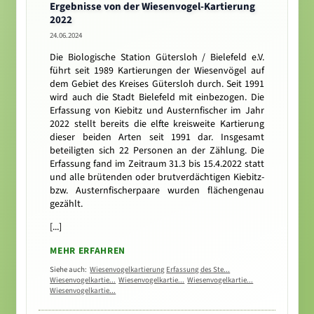
Ergebnisse von der Wiesenvogel-Kartierung
2022
24.06.2024
Die Biologische Station Gütersloh / Bielefeld e.V.
führt seit 1989 Kartierungen der Wiesenvögel auf
dem Gebiet des Kreises Gütersloh durch. Seit 1991
wird auch die Stadt Bielefeld mit einbezogen. Die
Erfassung von Kiebitz und Austernfischer im Jahr
2022 stellt bereits die elfte kreisweite Kartierung
dieser beiden Arten seit 1991 dar. Insgesamt
beteiligten sich 22 Personen an der Zählung. Die
Erfassung fand im Zeitraum 31.3 bis 15.4.2022 statt
und alle brütenden oder brutverdächtigen Kiebitz-
bzw. Austernfischerpaare wurden flächengenau
gezählt.
[...]
MEHR ERFAHREN
Siehe auch:
Wiesenvogelkartierung
Erfassung des Ste...
Wiesenvogelkartie...
Wiesenvogelkartie...
Wiesenvogelkartie...
Wiesenvogelkartie...