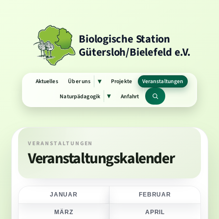
Biologische Station
Gütersloh/Bielefeld e.V.
Aktuelles
Über uns
Projekte
Veranstaltungen
▾
Untermenü
öffnen
Naturpädagogik
Anfahrt
▾
Untermenü
Suchbegriff
öffnen
VERANSTALTUNGEN
Veranstaltungskalender
JANUAR
FEBRUAR
MÄRZ
APRIL