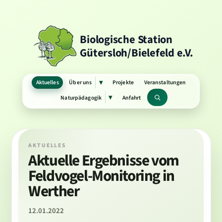
Biologische Station
Gütersloh/Bielefeld e.V.
Aktuelles
Über uns
Projekte
Veranstaltungen
▾
Untermenü
öffnen
Naturpädagogik
Anfahrt
▾
Untermenü
Suchbegriff
öffnen
AKTUELLES
Aktuelle Ergebnisse vom
Feldvogel-Monitoring in
Werther
12.01.2022