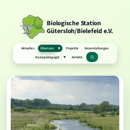
Biologische Station
Gütersloh/Bielefeld e.V.
Aktuelles
Über uns
Projekte
Veranstaltungen
▾
Untermenü
öffnen
Naturpädagogik
Anfahrt
▾
Untermenü
Suchbegriff
öffnen