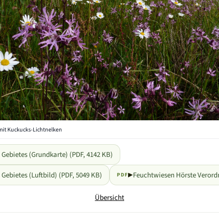
it Kuckucks-Lichtnelken
 Gebietes (Grundkarte) (PDF, 4142 KB)
Gebietes (Luftbild) (PDF, 5049 KB)
Feuchtwiesen Hörste Verord
PDF
Übersicht