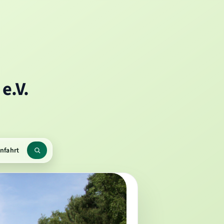
e.V.
nfahrt
rmenü
Suchbegriff
en