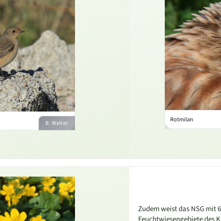
Rotmilan
B. Walter
Zudem weist das NSG mit 62 
Feuchtwiesengebiete des K