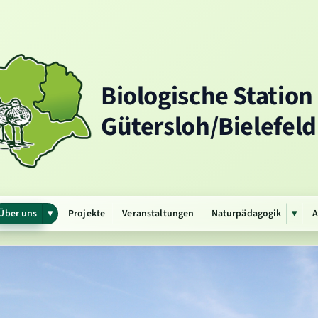
Biologische Station
Gütersloh/Bielefeld 
Über uns
Projekte
Veranstaltungen
Naturpädagogik
A
▾
▾
Untermenü
Unte
öffnen
öffn