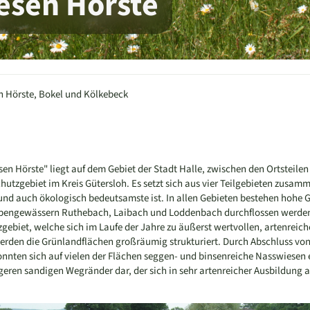
esen Hörste
en Hörste, Bokel und Kölkebeck
n Hörste" liegt auf dem Gebiet der Stadt Halle, zwischen den Ortsteilen
chutzgebiet im Kreis Gütersloh. Es setzt sich aus vier Teilgebieten zusam
nd auch ökologisch bedeutsamste ist. In allen Gebieten bestehen hohe 
ebengewässern Ruthebach, Laibach und Loddenbach durchflossen werden
gebiet, welche sich im Laufe der Jahre zu äußerst wertvollen, artenreic
rden die Grünlandflächen großräumig strukturiert. Durch Abschluss vo
nten sich auf vielen der Flächen seggen- und binsenreiche Nasswiesen e
eren sandigen Wegränder dar, der sich in sehr artenreicher Ausbildung an