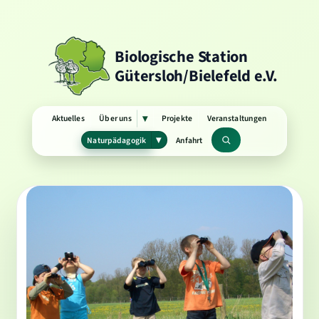
Biologische Station
Gütersloh/Bielefeld e.V.
Aktuelles
Über uns
Projekte
Veranstaltungen
▾
Untermenü
öffnen
Naturpädagogik
Anfahrt
▾
Untermenü
Suchbegriff
öffnen