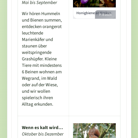
Mai bis September
Wir hören Hummeln
Honigbiene an Krokus
P. Busch
und Bienen summen,
entdecken orangerot
leuchtende
Marienkäfer und
staunen über
weitspringende
Grashüpfer. Kleine
Tiere mit mindestens
6 Beinen wohnen am
Wegrand, im Wald
oder auf der Wiese,
und wir wollen
spielerisch ihren
Alltag erkunden.
Wenn es kalt wird...
Oktober bis Dezember