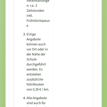
Veranstaltunge
n: ca. 3
Zeitstunden
inkl.
Frühstückspaus
e
Einige
Angebote
können auch
vor Ort oder in
der Nähe der
Schule
durchgeführt
werden. Es
entstehen
zusätzliche
Fahrtkosten
von 0,30 € / km.
Alle Angebote
sind auch für