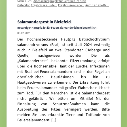
Siehe auch:
Artenschutzprojekt für Reptilien im Kreis
Gütersloh
Ergebnisse aus de...
Ergebnisse aus de...
Aufruf an alle Re...
Salamanderpest in Bielefeld
neuartiger Hautpilz ist für Feuersalamander lebensbedrohlich
03.02.2025
Der hochansteckende Hautpilz Batrachochytrium
salamandrivorans (Bsal) ist seit Juli 2024 erstmalig
auch in Bielefeld an zwei Standorten (Hoberge und
Quelle) nachgewiesen worden. Die als
„Salamanderpest“ bekannte Pilzerkrankung erfolgt
über die hochsensible Haut der Lurche. Infektionen
mit Bsal bei Feuersalamandern sind in der Regel an
oberflächlichen Hautläsionen bis hin zu
Hautgeschwüren zu erkennen. Die Erkrankung führt
beim Feuersalamander mit großer Wahrscheinlichkeit
zum Tod. Für den Menschen ist die Salamanderpest
nicht gefährlich. Wir bitten um Mithilfe! Mit der
Einhaltung von Schutzmaßnahmen kann die
Ausbreitung des Pilzes verringert werden. Bitte
melden Sie uns erkrankte Tiere und Totfunde von
Feuersalamandern! [...]