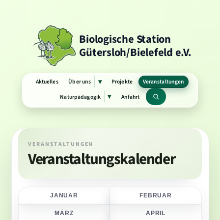
Biologische Station
Gütersloh/Bielefeld e.V.
Aktuelles
Über uns
Projekte
Veranstaltungen
▾
Untermenü
öffnen
Naturpädagogik
Anfahrt
▾
Untermenü
Suchbegriff
öffnen
VERANSTALTUNGEN
Veranstaltungskalender
JANUAR
FEBRUAR
MÄRZ
APRIL