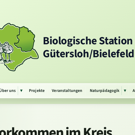
Biologische Station
Gütersloh/Bielefeld 
Über uns
Projekte
Veranstaltungen
Naturpädagogik
A
▾
▾
Untermenü
Unte
öffnen
öffn
vorkommen im Kreis