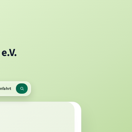
e.V.
nfahrt
rmenü
Suchbegriff
en