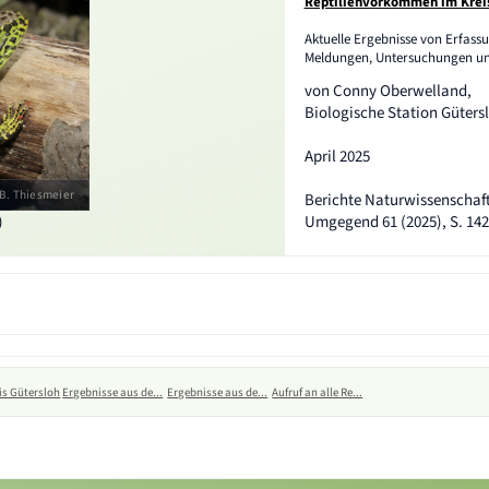
Reptilienvorkommen im Kreis 
Aktuelle Ergebnisse von Erfass
Meldungen, Untersuchungen un
von Conny Oberwelland,
Biologische Station Güterslo
April 2025
B. Thiesmeier
Berichte Naturwissenschaftl
)
Umgegend 61 (2025), S. 142
eis Gütersloh
Ergebnisse aus de...
Ergebnisse aus de...
Aufruf an alle Re...